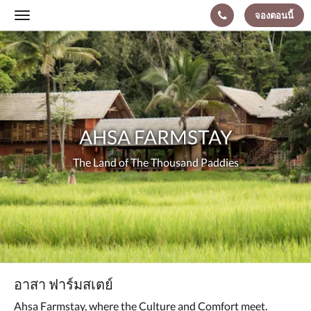
จองตอนนี้
Toggle
navigation
ด้าน
Ahsa
ล่าง
คือ
Farmstay
The
ตัว
เลื่อน
Land
คุณ
สามารถ
of
เลือก
AHSA FARMSTAY
ดู
The
รูปภาพ
The Land of The Thousand Paddies
ต่าง
Thousand
ได้
โดย
Paddies
เลื่อน
ไป
ซ้าย
หรือ
ขวา
หรือ
อาสา ฟาร์มสเตย์
กด
ที่
Ahsa Farmstay, where the Culture and Comfort meet.